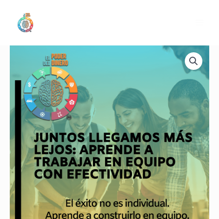
Ir
al
contenido
Juntos
llegamos
más
lejos:
Aprende
a
trabajar
en
equipo
con
efectividad
cantidad