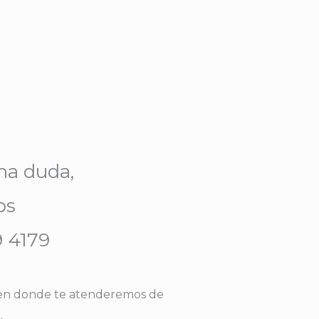
una duda,
os
9 4179
 en donde te atenderemos de
.