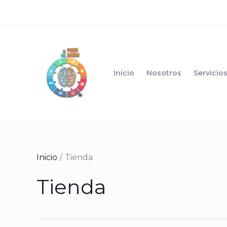
Ir
al
contenido
Inicio
Nosotros
Servicio
Inicio
Tienda
Tienda