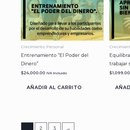
Crecimiento Personal
Crecimien
Entrenamiento “El Poder del
Equilibr
Dinero”
trabajar 
$
24,000.00
$
1,099.00
IVA Incluido
AÑADIR AL CARRITO
AÑAD
1
2
3
→