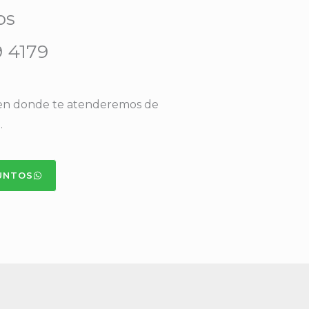
os
9 4179
 en donde te atenderemos de
.
UNTOS